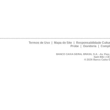
Termos de Uso
Mapa do Site
Responsabilidade Cultur
Probe
Ouvidoria
Compl
BANCO CAIXA GERAL BRASIL S.A. - Av. Pres. Jus
Itaim Bibi | C
© 2026 Banco Caixa Ger