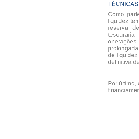
TÉCNICAS
Como parte
liquidez te
reserva d
tesourari
operações
prolongada
de liquide
definitiva d
Por último,
financiamen