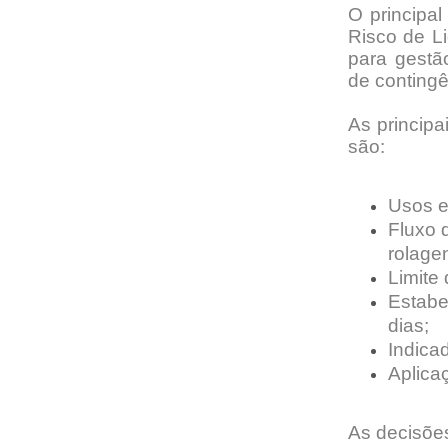
O principal
Risco de L
para gestão
de contingê
A
s principa
são:
Usos e
Fluxo 
rolage
Limite
Estabe
dias;
Indicad
Aplica
As decisões