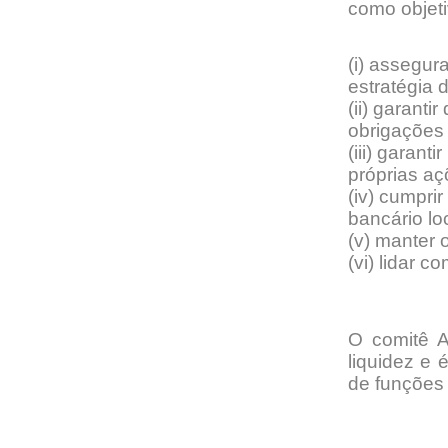
como objeti
(i) assegur
estratégia
(ii) garant
obrigações 
(iii) garan
próprias a
(iv) cumpri
bancário lo
(v) manter 
(vi) lidar c
O comitê A
liquidez e 
de funções