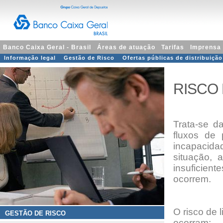
Banco Caixa Geral - Brasil
Áreas de atuação
Tarifas
Imprensa
Informação legal
Gestão de Risco
Ofertas públicas de distribuição
RISCO 
Trata-se d
fluxos de
incapacida
situação, 
insuficie
ocorrem.
O risco de 
GESTÃO DE RISCO
ocorram: