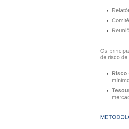
Relató
C
omit
Reuniõ
Os principa
de risco de 
Risco 
mínimo
Tesour
mercad
METODOL