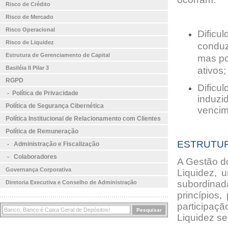
Risco de Crédito
Risco de Mercado
Risco Operacional
Dificu
Risco de Liquidez
conduz
Estrutura de Gerenciamento de Capital
mas po
Basiléia II Pilar 3
ativos;
RGPD
Dificu
l
-
Política de Privacidade
induzi
Política de Segurança Cibernética
vencim
Política Institucional de Relacionamento com Clientes
Política de Remuneração
ESTRUTUR
-
Administração e Fiscalização
-
Colaboradores
A Gestão do
Governança Corporativa
Liquidez, 
subordinad
Diretoria Executiva e Conselho de Administração
princípios,
participaçã
Liquidez se