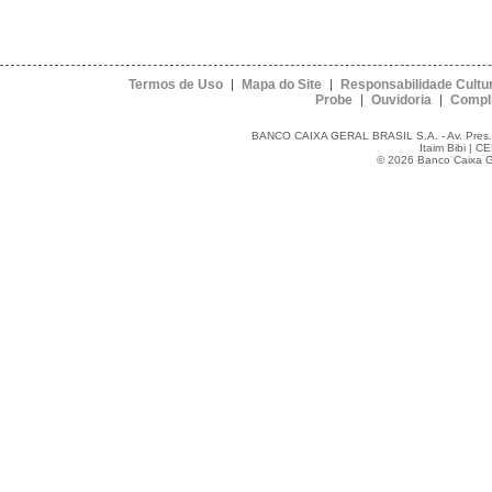
Termos de Uso
Mapa do Site
Responsabilidade Cultur
Probe
Ouvidoria
Compl
BANCO CAIXA GERAL BRASIL S.A. - Av. Pres. Jus
Itaim Bibi | C
© 2026 Banco Caixa Ger