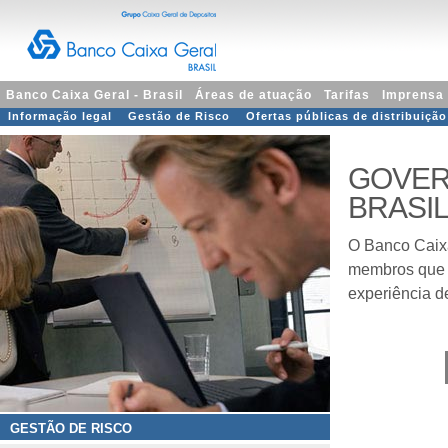
Banco Caixa Geral - Brasil
Áreas de atuação
Tarifas
Imprensa
Informação legal
Gestão de Risco
Ofertas públicas de distribuição
GOVER
BRASI
O Banco Caixa
membros que p
experiência d
GESTÃO DE RISCO