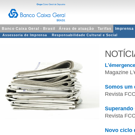
Banco Caixa Geral - Brasil
Áreas de atuação
Tarifas
Imprensa
Assessoria de Imprensa
Responsabilidade Cultural e Social
NOTÍCI
L'émergence 
Magazine L'
Somos um d
Revista FCC
Superando 
Revista FCC
Novo ciclo 