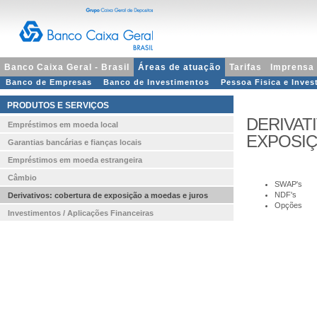
Banco Caixa Geral - Brasil
Áreas de atuação
Tarifas
Imprensa
Banco de Empresas
Banco de Investimentos
Pessoa Fisica e Invest
PRODUTOS E SERVIÇOS
DERIVAT
Empréstimos em moeda local
EXPOSIÇ
Garantias bancárias e fianças locais
Empréstimos em moeda estrangeira
Câmbio
SWAP's
NDF's
Derivativos: cobertura de exposição a moedas e juros
Opções
Investimentos / Aplicações Financeiras