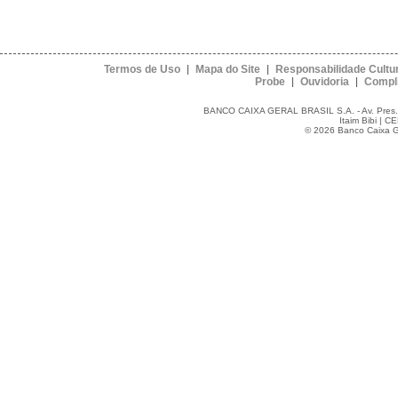
Termos de Uso
Mapa do Site
Responsabilidade Cultur
Probe
Ouvidoria
Compl
BANCO CAIXA GERAL BRASIL S.A. - Av. Pres. Jus
Itaim Bibi | C
© 2026 Banco Caixa Ger